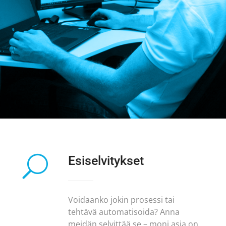
U
Esiselvitykset
Voidaanko jokin prosessi tai
tehtävä automatisoida? Anna
meidän selvittää se – moni asia on