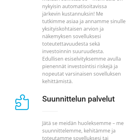
nykyisin automatisoitavissa
järkevin kustannuksin! Me
tutkimme asiaa ja annamme sinulle
yksityiskohtaisen arvion ja
näkemyksen sovelluksesi
toteutettavuudesta sekä
investoinnin suuruudesta.
Edullisen esiselvityksemme avulla
pienennät investointisi riskejä ja
nopeutat varsinaisen sovelluksen
kehittämistä.

Suunnittelun palvelut
Jätä se meidän huoleksemme – me
suunnittelemme, kehitämme ja
toteutamme sovelluksesi tai