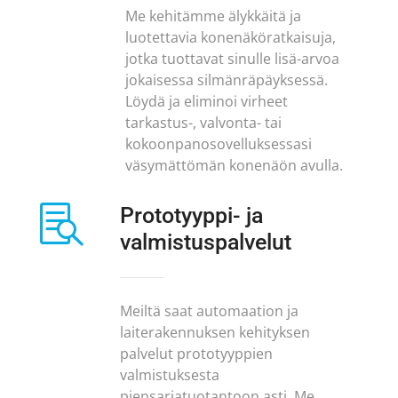
Me kehitämme älykkäitä ja
luotettavia konenäköratkaisuja,
jotka tuottavat sinulle lisä-arvoa
jokaisessa silmänräpäyksessä.
Löydä ja eliminoi virheet
tarkastus-, valvonta- tai
kokoonpanosovelluksessasi
väsymättömän konenäön avulla.

Prototyyppi- ja
valmistuspalvelut
Meiltä saat automaation ja
laiterakennuksen kehityksen
palvelut prototyyppien
valmistuksesta
piensarjatuotantoon asti. Me