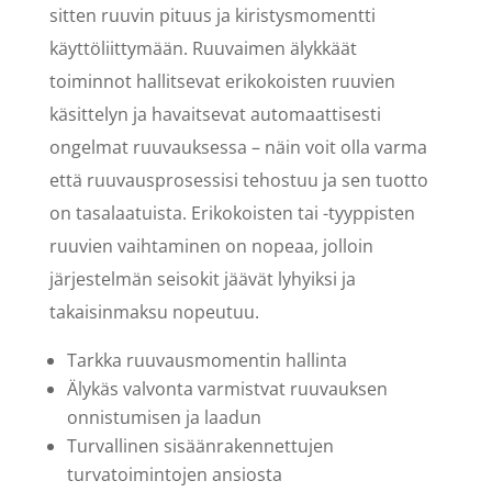
sitten ruuvin pituus ja kiristysmomentti
käyttöliittymään. Ruuvaimen älykkäät
toiminnot hallitsevat erikokoisten ruuvien
käsittelyn ja havaitsevat automaattisesti
ongelmat ruuvauksessa – näin voit olla varma
että ruuvausprosessisi tehostuu ja sen tuotto
on tasalaatuista. Erikokoisten tai -tyyppisten
ruuvien vaihtaminen on nopeaa, jolloin
järjestelmän seisokit jäävät lyhyiksi ja
takaisinmaksu nopeutuu.
Tarkka ruuvausmomentin hallinta
Älykäs valvonta varmistvat ruuvauksen
onnistumisen ja laadun
Turvallinen sisäänrakennettujen
turvatoimintojen ansiosta