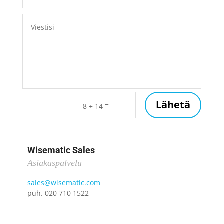
Lähetä
=
8 + 14
Wisematic Sales
Asiakaspalvelu
sales@wisematic.com
puh. 020 710 1522