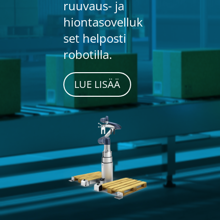
ruuvaus- ja
hiontasovelluk
set helposti
robotilla.
LUE LISÄÄ