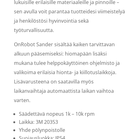
lukuisille erilaisille materiaaleille ja pinnoille –
sen avulla voit parantaa tuotteidesi viimeistelyä
ja henkilöstösi hyvinvointia sekä
työturvallisuutta.
OnRobot Sander sisältää kaiken tarvittavan
alkuun pääsemiseksi: hiomapään lisäksi
mukana tulee helppokäyttöinen ohjelmisto ja
valikoima erilaisia hionta- ja kiillotuslaikkoja.
Lisävarusteena on saatavilla myös
laikanvaihtaja automaattista laikan vaihtoa
varten.
Säädettävä nopeus 1k – 10k rpm
Laikka: 3M 20353
Yhde pölynpoistolle
Suojausluokka: IP54