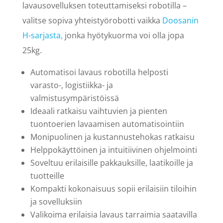
lavausovelluksen toteuttamiseksi robotilla –
valitse sopiva yhteistyörobotti vaikka
Doosanin
H-sarjasta,
jonka hyötykuorma voi olla jopa
25kg.
Automatisoi lavaus robotilla helposti
varasto-, logistiikka- ja
valmistusympäristöissä
Ideaali ratkaisu vaihtuvien ja pienten
tuontoerien lavaamisen automatisointiin
Monipuolinen ja kustannustehokas ratkaisu
Helppokäyttöinen ja intuitiivinen ohjelmointi
Soveltuu erilaisille pakkauksille, laatikoille ja
tuotteille
Kompakti kokonaisuus sopii erilaisiin tiloihin
ja sovelluksiin
Valikoima erilaisia lavaus tarraimia saatavilla