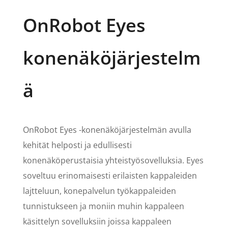
OnRobot Eyes
konenäköjärjestelm
ä
OnRobot Eyes -konenäköjärjestelmän avulla
kehität helposti ja edullisesti
konenäköperustaisia yhteistyösovelluksia. Eyes
soveltuu erinomaisesti erilaisten kappaleiden
lajtteluun, konepalvelun työkappaleiden
tunnistukseen ja moniin muhin kappaleen
käsittelyn sovelluksiin joissa kappaleen