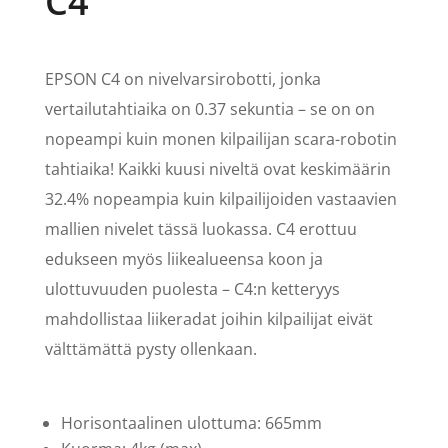
C4
EPSON C4 on nivelvarsirobotti, jonka
vertailutahtiaika on 0.37 sekuntia – se on on
nopeampi kuin monen kilpailijan scara-robotin
tahtiaika! Kaikki kuusi niveltä ovat keskimäärin
32.4% nopeampia kuin kilpailijoiden vastaavien
mallien nivelet tässä luokassa. C4 erottuu
edukseen myös liikealueensa koon ja
ulottuvuuden puolesta – C4:n ketteryys
mahdollistaa liikeradat joihin kilpailijat eivät
välttämättä pysty ollenkaan.
Horisontaalinen ulottuma: 665mm