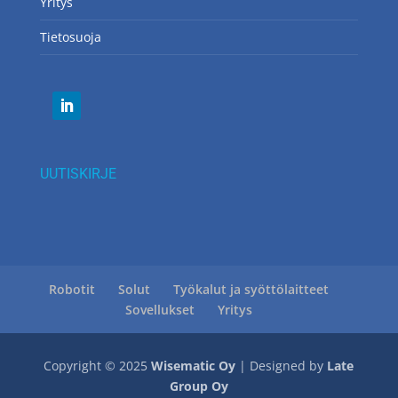
Yritys
Tietosuoja
UUTISKIRJE
Robotit
Solut
Työkalut ja syöttölaitteet
Sovellukset
Yritys
Copyright © 2025
Wisematic Oy
| Designed by
Late
Group Oy