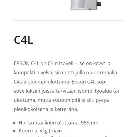
C4L
EPSON C4L on C4:n isoveli – se on kevyt ja
kompakti nivelvarsirobotti jolla on normaalia
C4:ää pidempi ulottuma. Epson C4L sopii
sovelluksiin joissa tarvitaan isompi työalue tai
ulottuma, mutta robotin pitäisi silti pysyä
pienikokoisena ja ketteränä.
Horisontaalinen ulottuma: 965mm
Kuorma: 4kg (max)