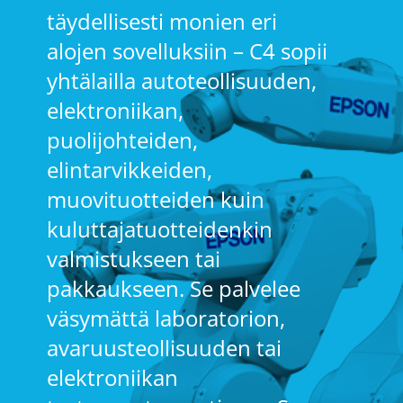
täydellisesti monien eri
alojen sovelluksiin – C4 sopii
yhtälailla autoteollisuuden,
elektroniikan,
puolijohteiden,
elintarvikkeiden,
muovituotteiden kuin
kuluttajatuotteidenkin
valmistukseen tai
pakkaukseen. Se palvelee
väsymättä laboratorion,
avaruusteollisuuden tai
elektroniikan