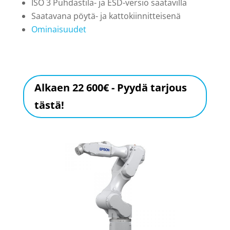
ISO 3 Puhdastila- ja ESD-versio saatavilla
Saatavana pöytä- ja kattokiinnitteisenä
Ominaisuudet
Alkaen 22 600€ - Pyydä tarjous
tästä!