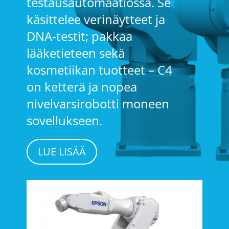
testausautomaatiossa. Se
käsittelee verinäytteet ja
DNA-testit; pakkaa
lääketieteen sekä
kosmetiikan tuotteet – C4
on ketterä ja nopea
nivelvarsirobotti moneen
sovellukseen.
LUE LISÄÄ