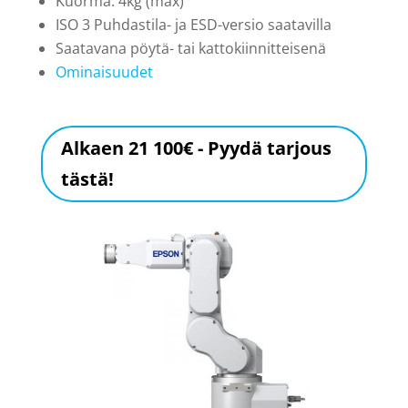
Kuorma: 4kg (max)
ISO 3 Puhdastila- ja ESD-versio saatavilla
Saatavana pöytä- tai kattokiinnitteisenä
Ominaisuudet
Alkaen 21 100€ - Pyydä tarjous
tästä!