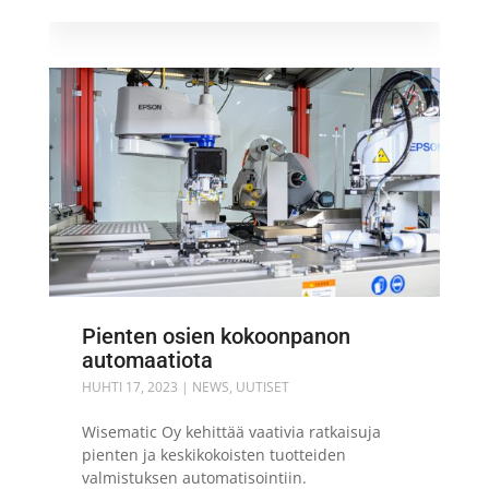
Pienten osien kokoonpanon
automaatiota
HUHTI 17, 2023
|
NEWS
,
UUTISET
Wisematic Oy kehittää vaativia ratkaisuja
pienten ja keskikokoisten tuotteiden
valmistuksen automatisointiin.