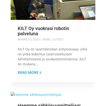
KILT Oy vuokrasi robotin
palveluna
MARRAS 5, 2020
|
NEWS
,
UUTISET
KILT Oy on lasertekniikan erityisosaaja, jolla
on pitkä kokemus lasersovellusten
kehittämisestä ja asiakastoimituksista. KILT
on mukana...
READ MORE
Haemme sähkösuunnittelijaa!