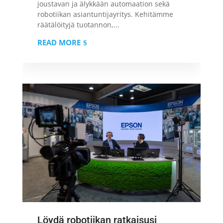
joustavan ja älykkään automaation sekä
robotiikan asiantuntijayritys. Kehitämme
räätälöityjä tuotannon,...
READ MORE
Löydä robotiikan ratkaisusi