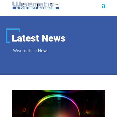
Latest News
Wisematic
>
News