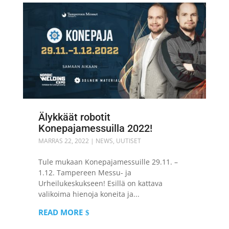
Älykkäät robotit
Konepajamessuilla 2022!
MARRAS 22, 2022
|
NEWS
,
UUTISET
Tule mukaan Konepajamessuille 29.11. –
1.12. Tampereen Messu- ja
Urheilukeskukseen! Esillä on kattava
valikoima hienoja koneita ja...
READ MORE