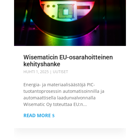
Wisematicin EU-osarahoitteinen
kehityshanke
HUHTI 1, 2025
|
UUTISET
Energia- ja materiaalisäästöjä PIC-
tuotantoprosessin automatisoinnilla ja
automaattisella laadunvalvonnalla
Wisematic Oy toteuttaa EU:n...
READ MORE