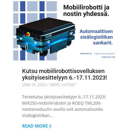
Kutsu mobiilirobottisovelluksen
yksityisesittelyyn 6.-17.11.2023!
LOKA 31, 2023
|
NEWS
,
UUTISET
Tervetuloa yksityisesittelyyn 6.-17.11.2023!
MiR250-mobiilirobotin ja ROEQ TML200-
nostomoduulin avulla voit automatisoida
sisälogistiikan...
READ MORE