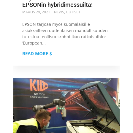
EPSONin hybridimessuilta!
MAALIS 29, 2021
|
NEWS
,
UUTISET
EPSON tarjoaa myös suomalaisille
asiakkailleen uudenlaisen mahdollisuuden
tutustua teollisuusrobotiikan ratkaisuihin:
‘European...
READ MORE