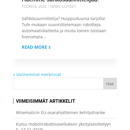
TOUKO 8, 2020
|
NEWS
,
UUTISET
Sähkösuunnittelija? Huippuduunia tarjolla!
Tule mukaan suunnittelemaan robotteja,
automaatiolaitteita ja muita toinen toistaan
hienompia...
READ MORE
« Vanhemmat merkinnät
VIIMEISIMMÄT ARTIKKELIT
Wisematicin EU-osarahoitteinen kehityshanke
Kutsu mobiilirobottisovelluksen yksityisesittelyyn
6.-17.11.2023!