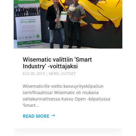
Wisematic valittiin ’Smart
Industry’ -voittajaksi
ELO 30, 2019
|
NEWS
,
UUTISET
Wisematicille voitto kasvuyrityskilpailun
semifinaalissa! Wisematic oli mukana
valtakunnallisessa Kasvu Open -kilpailussa
‘Smart...
READ MORE