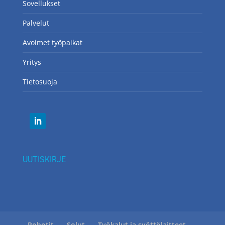
Sovellukset
Palvelut
Avoimet työpaikat
Yritys
Tietosuoja
UUTISKIRJE
Robotit
Solut
Työkalut ja syöttölaitteet