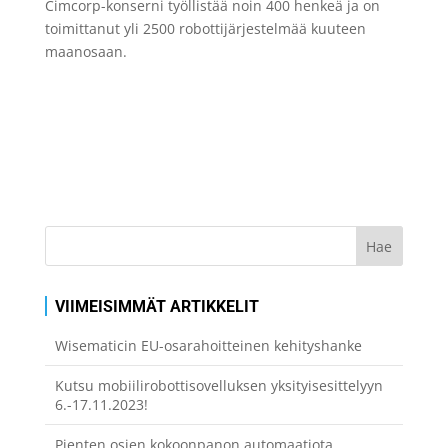
Cimcorp-konserni työllistää noin 400 henkeä ja on
toimittanut yli 2500 robottijärjestelmää kuuteen
maanosaan.
VIIMEISIMMÄT ARTIKKELIT
Wisematicin EU-osarahoitteinen kehityshanke
Kutsu mobiilirobottisovelluksen yksityisesittelyyn
6.-17.11.2023!
Pienten osien kokoonpanon automaatiota