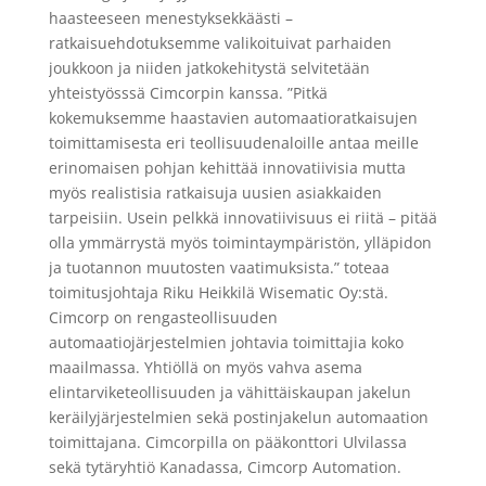
haasteeseen menestyksekkäästi –
ratkaisuehdotuksemme valikoituivat parhaiden
joukkoon ja niiden jatkokehitystä selvitetään
yhteistyösssä Cimcorpin kanssa. ”Pitkä
kokemuksemme haastavien automaatioratkaisujen
toimittamisesta eri teollisuudenaloille antaa meille
erinomaisen pohjan kehittää innovatiivisia mutta
myös realistisia ratkaisuja uusien asiakkaiden
tarpeisiin. Usein pelkkä innovatiivisuus ei riitä – pitää
olla ymmärrystä myös toimintaympäristön, ylläpidon
ja tuotannon muutosten vaatimuksista.” toteaa
toimitusjohtaja Riku Heikkilä Wisematic Oy:stä.
Cimcorp on rengasteollisuuden
automaatiojärjestelmien johtavia toimittajia koko
maailmassa. Yhtiöllä on myös vahva asema
elintarviketeollisuuden ja vähittäiskaupan jakelun
keräilyjärjestelmien sekä postinjakelun automaation
toimittajana. Cimcorpilla on pääkonttori Ulvilassa
sekä tytäryhtiö Kanadassa, Cimcorp Automation.