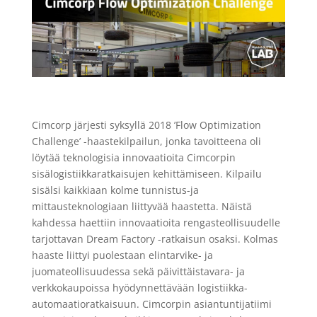
Cimcorp järjesti syksyllä 2018 ’Flow Optimization
Challenge’ -haastekilpailun, jonka tavoitteena oli
löytää teknologisia innovaatioita Cimcorpin
sisälogistiikkaratkaisujen kehittämiseen. Kilpailu
sisälsi kaikkiaan kolme tunnistus-ja
mittausteknologiaan liittyvää haastetta. Näistä
kahdessa haettiin innovaatioita rengasteollisuudelle
tarjottavan Dream Factory -ratkaisun osaksi. Kolmas
haaste liittyi puolestaan elintarvike- ja
juomateollisuudessa sekä päivittäistavara- ja
verkkokaupoissa hyödynnettävään logistiikka-
automaatioratkaisuun. Cimcorpin asiantuntijatiimi