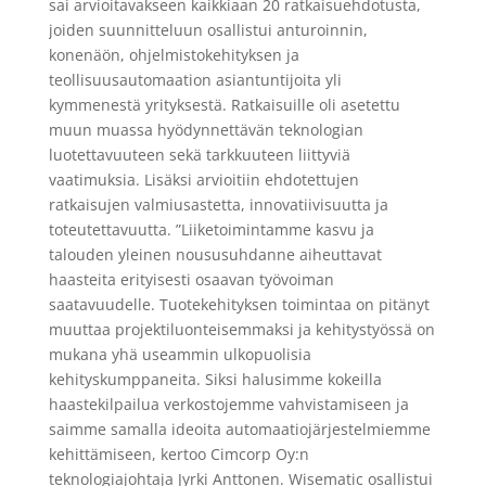
sai arvioitavakseen kaikkiaan 20 ratkaisuehdotusta,
joiden suunnitteluun osallistui anturoinnin,
konenäön, ohjelmistokehityksen ja
teollisuusautomaation asiantuntijoita yli
kymmenestä yrityksestä. Ratkaisuille oli asetettu
muun muassa hyödynnettävän teknologian
luotettavuuteen sekä tarkkuuteen liittyviä
vaatimuksia. Lisäksi arvioitiin ehdotettujen
ratkaisujen valmiusastetta, innovatiivisuutta ja
toteutettavuutta. ”Liiketoimintamme kasvu ja
talouden yleinen noususuhdanne aiheuttavat
haasteita erityisesti osaavan työvoiman
saatavuudelle. Tuotekehityksen toimintaa on pitänyt
muuttaa projektiluonteisemmaksi ja kehitystyössä on
mukana yhä useammin ulkopuolisia
kehityskumppaneita. Siksi halusimme kokeilla
haastekilpailua verkostojemme vahvistamiseen ja
saimme samalla ideoita automaatiojärjestelmiemme
kehittämiseen, kertoo Cimcorp Oy:n
teknologiajohtaja Jyrki Anttonen. Wisematic osallistui