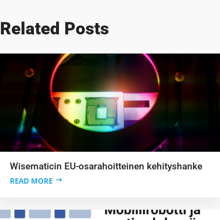
Related Posts
Wisematicin EU-osarahoitteinen kehityshanke
READ MORE