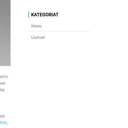
KATEGORIAT
News
Uutiset
serin
vat
ska
voi
ihin
,