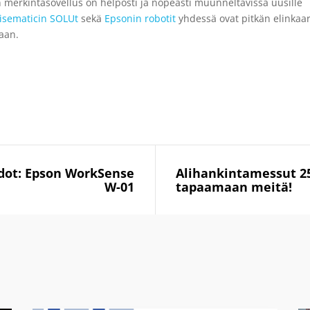
en merkintäsovellus on helposti ja nopeasti muunneltavissa uusille
isematicin SOLUt
sekä
Epsonin robotit
yhdessä ovat pitkän elinkaa
aan.
idot: Epson WorkSense
Alihankintamessut 25.
W-01
tapaamaan meitä!