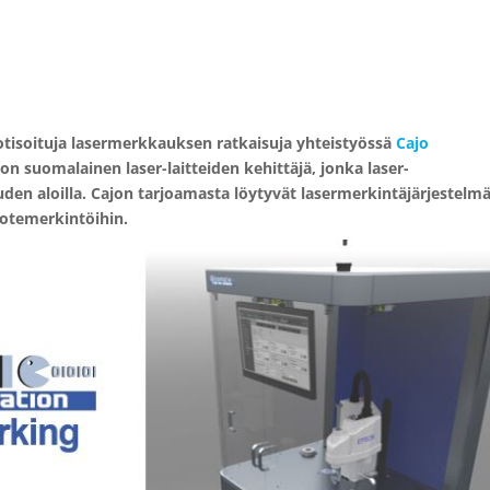
otisoituja lasermerkkauksen ratkaisuja yhteistyössä
Cajo
on suomalainen laser-laitteiden kehittäjä, jonka laser-
uuden aloilla. Cajon tarjoamasta löytyvät lasermerkintäjärjestelm
tuotemerkintöihin.