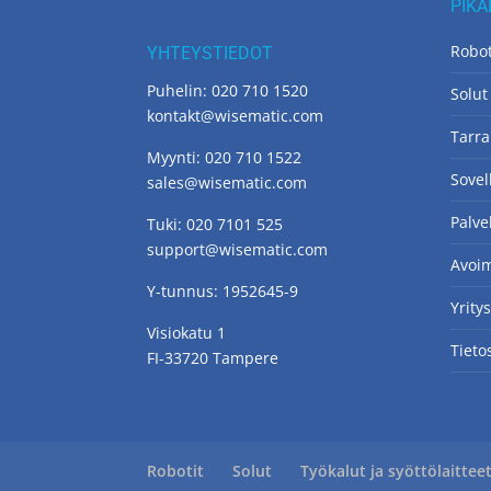
PIKA
Robot
YHTEYSTIEDOT
Puhelin: 020 710 1520
Solut
kontakt@wisematic.com
Tarra
Myynti: 020 710 1522
Sovel
sales@wisematic.com
Palve
Tuki: 020 7101 525
support@wisematic.com
Avoim
Y-tunnus: 1952645-9
Yrity
Visiokatu 1
Tieto
FI-33720 Tampere
Robotit
Solut
Työkalut ja syöttölaittee