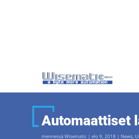
Automaattiset 
mennessä
Wisematic
|
elo 9, 2018
|
News
,
U