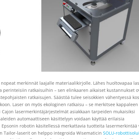
ja nopeat merkinnät laajalle materiaalikirjolle. Lähes huoltovapaa la
una perinteisiin ratkaisuihin – sen elinkaaren aikaiset kustannukset o
tepohjaisten ratkaisujen. Säästöä tulee seisokkien vähentyessä ko
tukkoon. Laser on myös ekologinen ratkaisu – se merkitsee kappaleen
roi Cajon lasermerkintäjärjestelmät asiakkaan tarpeiden mukaisiksi
paleiden automaattiseen käsittelyyn voidaan käyttää erilaisia
a. Epsonin robotin käsitellessä merkattavia tuotteita lasermerkintää 
on Tailor-laserit on helppo integroida Wisematicin
SOLU-robottisolu