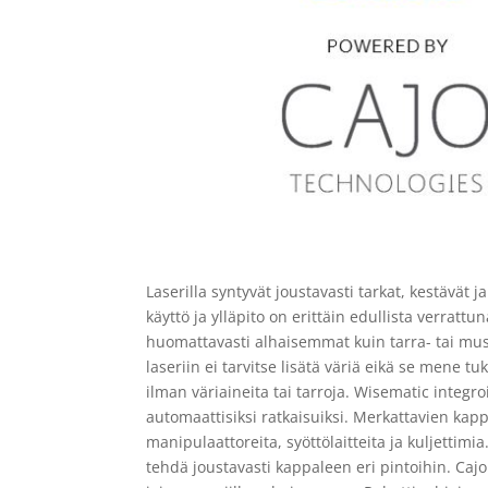
Laserilla syntyvät joustavasti tarkat, kestävät 
käyttö ja ylläpito on erittäin edullista verratt
huomattavasti alhaisemmat kuin tarra- tai mus
laseriin ei tarvitse lisätä väriä eikä se mene 
ilman väriaineita tai tarroja. Wisematic integ
automaattisiksi ratkaisuiksi. Merkattavien kap
manipulaattoreita, syöttölaitteita ja kuljettimi
tehdä joustavasti kappaleen eri pintoihin. Caj