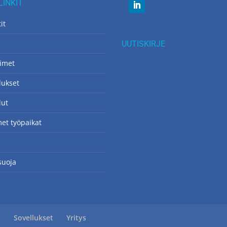
LINKIT
it
UUTISKIRJE
imet
lukset
lut
et työpaikat
s
suoja
t
Sovellukset
Yritys