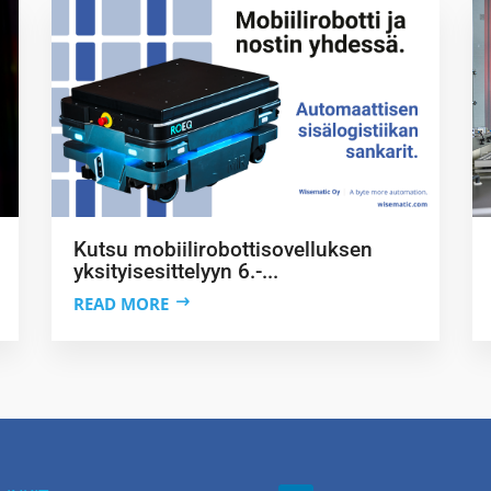
Kutsu mobiilirobottisovelluksen
yksityisesittelyyn 6.-...
READ MORE