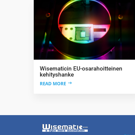
Wisematicin EU-osarahoitteinen
kehityshanke
READ MORE