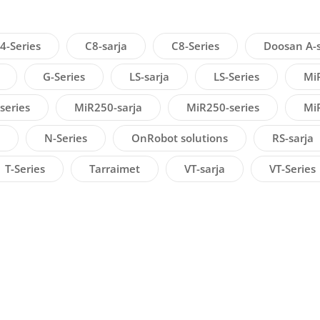
4-Series
C8-sarja
C8-Series
Doosan A-s
G-Series
LS-sarja
LS-Series
Mi
series
MiR250-sarja
MiR250-series
Mi
N-Series
OnRobot solutions
RS-sarja
T-Series
Tarraimet
VT-sarja
VT-Series