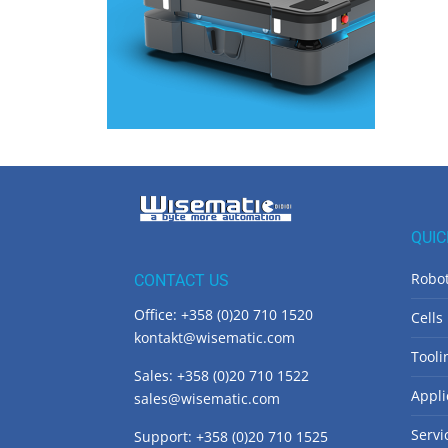
QUIC
Robo
CONTACT US
Office: +358 (0)20 710 1520
Cells
kontakt@wisematic.com
Tooli
Sales: +358 (0)20 710 1522
Appli
sales@wisematic.com
Servi
Support: +358 (0)20 710 1525