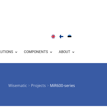
LUTIONS
COMPONENTS
ABOUT
Wisematic
>
Projects
>
MiR600-series